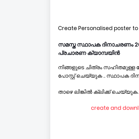
Create Personalised poster t
സമസ്ത സ്ഥാപക ദിനാചരണം 202
പ്രചാരണ ക്യാമ്പയിൻ
നിങ്ങളുടെ ചിത്രം സഹിതമുള്ള
പോസ്റ്റ് ചെയ്യുക .. സ്ഥാപക 
താഴെ ലിങ്കിൽ ക്ലിക്ക് ചെയ്യുക.
create and downl