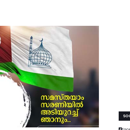
SOC
fac