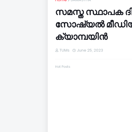
സമസ്ത സ്ഥാപക ദ
സോഷ്യൽ മീഡിയ സ്
ക്യാമ്പയിൻ
TUMs
June 25, 2023
Hot Posts