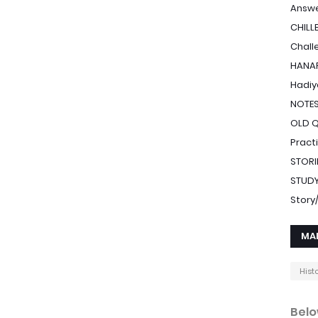
Answe
CHILL
Chall
HANAF
Hadiy
NOTE
OLD 
Pract
STORI
STUDY
Stor
MA
Hist
Belo