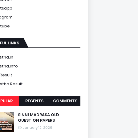
tsapp
tagram
tube
FUL LINKS
tha.in
tha.info
Result
tha Result
PULAR
RECENTS
COMMENTS
SINNI MADRASA OLD
QUESTION PAPERS
January 12, 2026