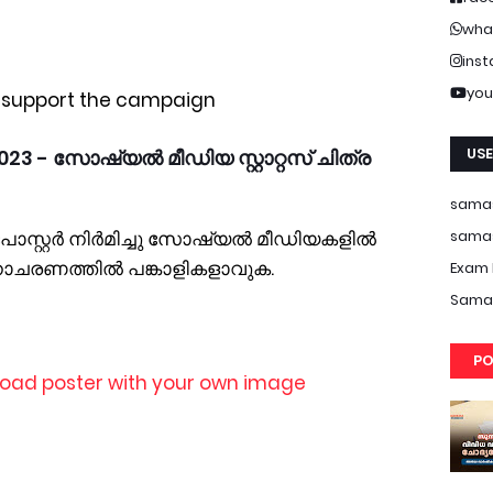
wha
ins
you
o support the campaign
USE
3 - സോഷ്യൽ മീഡിയ സ്റ്റാറ്റസ് ചിത്ര
samas
samas
 പോസ്റ്റർ നിർമിച്ചു സോഷ്യൽ മീഡിയകളിൽ
ദിനാചരണത്തിൽ പങ്കാളികളാവുക.
Exam 
Samas
PO
oad poster with your own image