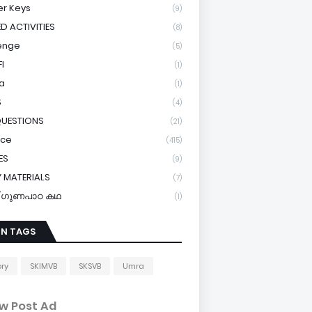
r Keys
(9)
ED ACTIVITIES
(8)
enge
(5)
I
(1)
a
(1)
S
(4)
QUESTIONS
(21)
ice
(415)
ES
(9)
 MATERIALS
(7)
y/ഗുണപാഠ കഥ
(1)
IN TAGS
ory
SKIMVB
SKSVB
Umra
w Post Ad