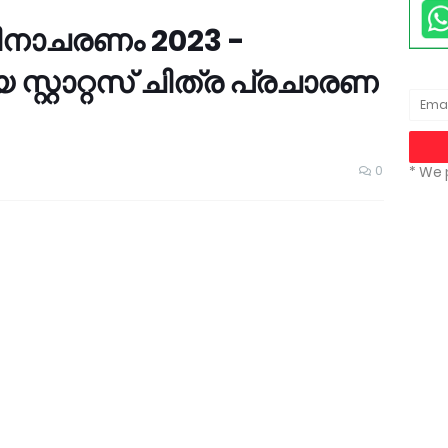
ിനാചരണം 2023 -
റ്റാറ്റസ് ചിത്ര പ്രചാരണ
0
* We 