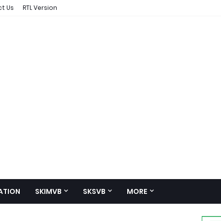
t Us
RTL Version
ATION
SKIMVB
SKSVB
MORE