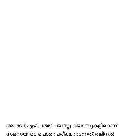
അഞ്ച്, ഏഴ്, പത്ത്, പ്ലസ്ടു ക്ലാസുകളിലാണ്
സമസ്തയുടെ പൊതുപരീക്ഷ നടന്നത്. രജിസ്തര്‍