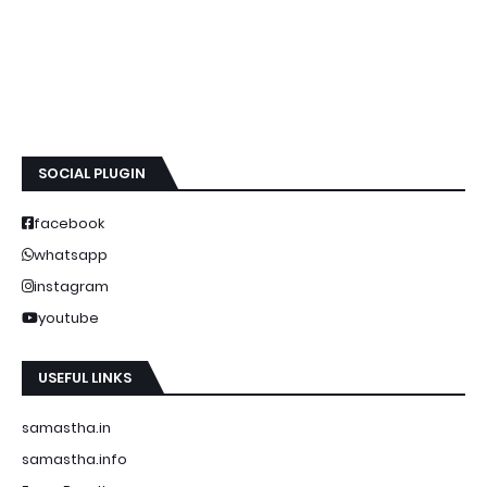
SOCIAL PLUGIN
facebook
whatsapp
instagram
youtube
USEFUL LINKS
samastha.in
samastha.info