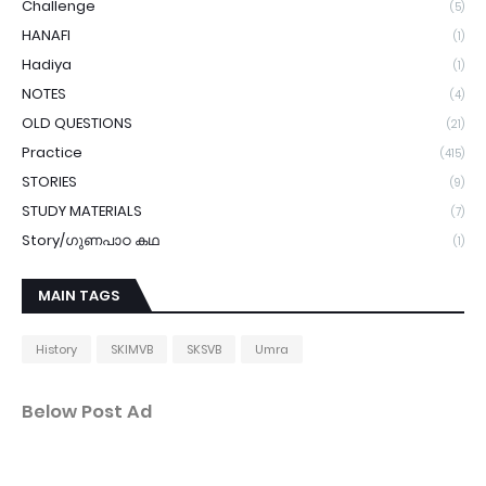
Challenge
(5)
HANAFI
(1)
Hadiya
(1)
NOTES
(4)
OLD QUESTIONS
(21)
Practice
(415)
STORIES
(9)
STUDY MATERIALS
(7)
Story/ഗുണപാഠ കഥ
(1)
MAIN TAGS
History
SKIMVB
SKSVB
Umra
Below Post Ad