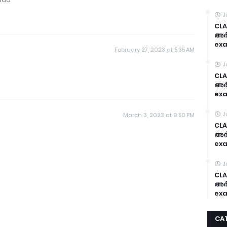
J
CLA
അർദ
exa
February 27, 2023 at 5:35 AM
J
CLA
അർദ
exa
J
March 3, 2023 at 9:50 PM
CLA
അർദ
exa
J
CLA
അർദ
exa
CA