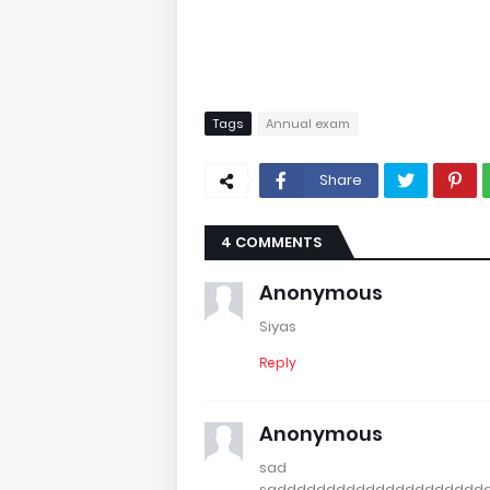
Tags
Annual exam
Share
4 COMMENTS
Anonymous
Siyas
Reply
Anonymous
sad
saddddddddddddddddddddd