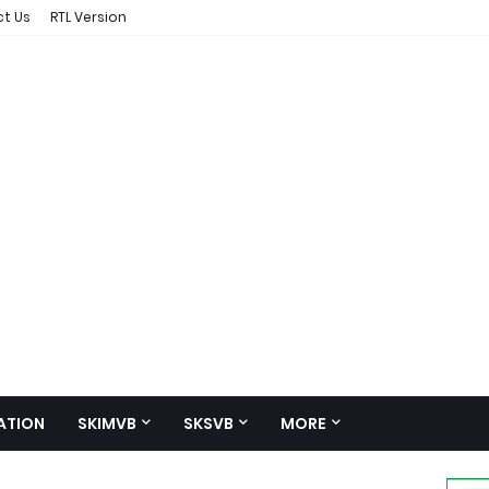
t Us
RTL Version
ATION
SKIMVB
SKSVB
MORE