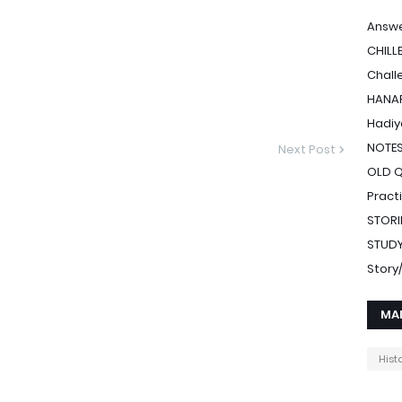
Answe
CHILL
Chall
HANAF
Hadiy
NOTE
Next Post
OLD 
Pract
STORI
STUDY
Stor
MA
Hist