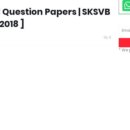
Question Papers | SKSVB
 2018 ]
4
* We 