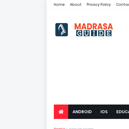
Home
About
Privacy Policy
Contac
ANDROID
IOS
EDUC
Home
Annual exam