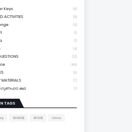
r Keys
(9)
ED ACTIVITIES
(8)
enge
(5)
I
(1)
a
(1)
S
(4)
QUESTIONS
(21)
ice
(415)
ES
(9)
 MATERIALS
(7)
y/ഗുണപാഠ കഥ
(1)
IN TAGS
ory
SKIMVB
SKSVB
Umra