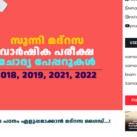
wha
ins
you
USE
samas
samas
Exam 
Samas
PO