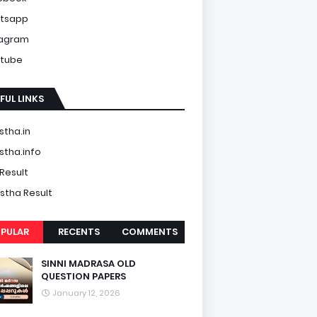
tsapp
tagram
tube
FUL LINKS
tha.in
tha.info
Result
tha Result
PULAR
RECENTS
COMMENTS
SINNI MADRASA OLD
QUESTION PAPERS
January 12, 2026