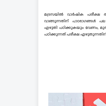
മദ്രസയിൽ വാർഷിക പരീക്ഷ ആര
വാങ്ങുന്നതിന് പാഠഭാഗങ്ങൾ 
എഴുതി പഠിക്കുകയും വേണം, മു
പഠിക്കുന്നത് പരീക്ഷ എഴുതുന്നതിന