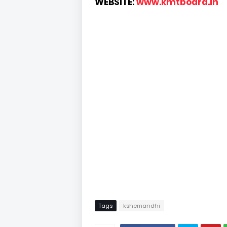
WEBSITE:
www.kmtboard.in
Tags
kshemandhi