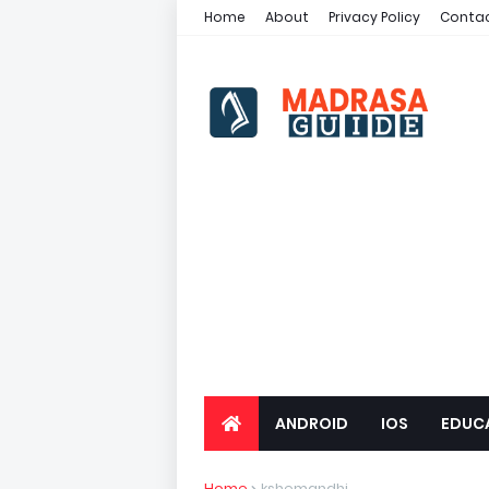
Home
About
Privacy Policy
Contac
ANDROID
IOS
EDUC
Home
kshemandhi