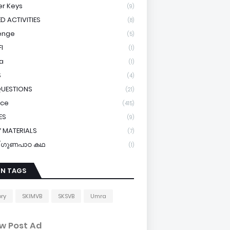
r Keys
(9)
ED ACTIVITIES
(8)
enge
(5)
I
(1)
a
(1)
S
(4)
QUESTIONS
(21)
ice
(415)
ES
(9)
 MATERIALS
(7)
y/ഗുണപാഠ കഥ
(1)
IN TAGS
ory
SKIMVB
SKSVB
Umra
w Post Ad