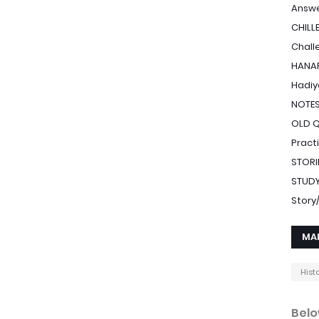
Answe
CHILL
Chall
HANAF
Hadiy
NOTE
OLD 
Pract
STORI
STUDY
Stor
MA
Hist
Belo