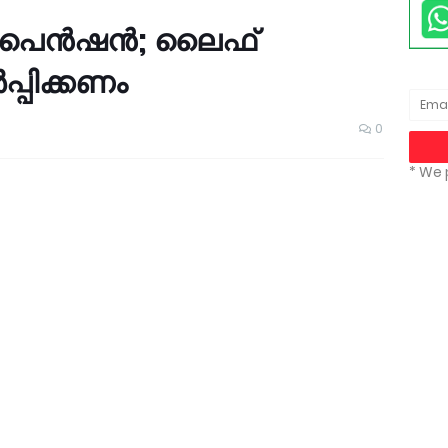
 പെന്‍ഷന്‍; ലൈഫ്
്‍പ്പിക്കണം
0
* We 