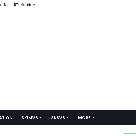
t Us
RTL Version
ATION
SKIMVB
SKSVB
MORE