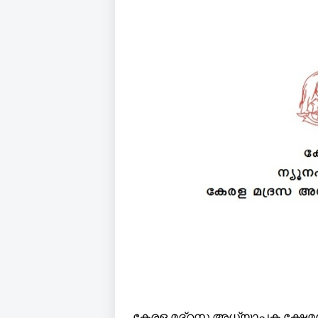
കേരള മദ്‌റസ അധ്യാപക ക്ഷേമനിധ