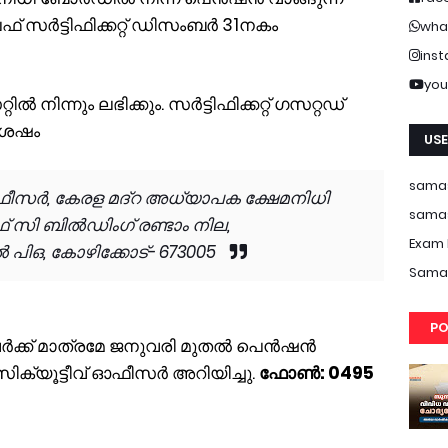
സര്‍ട്ടിഫിക്കറ്റ് ഡിസംബര്‍ 31നകം
wha
ins
you
ല്‍ നിന്നും ലഭിക്കും. സര്‍ട്ടിഫിക്കറ്റ് ഗസറ്റഡ്
 ശേഷം
USE
samas
ഓഫീസര്‍, കേരള മദ്‌റ അധ്യാപക ക്ഷേമനിധി
samas
സി ബില്‍ഡിംഗ് രണ്ടാം നില,
Exam 
ല്‍ പിഒ, കോഴിക്കോട്- 673005
Samas
PO
്ചവര്‍ക്ക് മാത്രമേ ജനുവരി മുതല്‍ പെന്‍ഷന്‍
സിക്യൂട്ടീവ് ഓഫീസര്‍ അറിയിച്ചു.
ഫോണ്‍: 0495