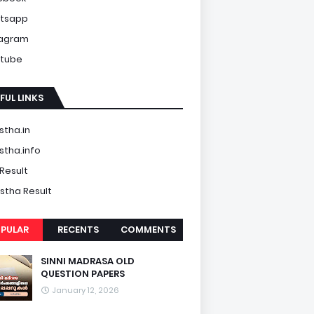
tsapp
tagram
tube
FUL LINKS
tha.in
tha.info
Result
tha Result
PULAR
RECENTS
COMMENTS
SINNI MADRASA OLD
QUESTION PAPERS
January 12, 2026