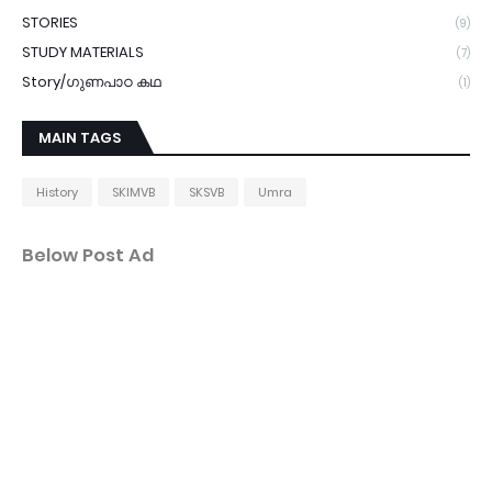
STORIES
(9)
STUDY MATERIALS
(7)
Story/ഗുണപാഠ കഥ
(1)
MAIN TAGS
History
SKIMVB
SKSVB
Umra
Below Post Ad