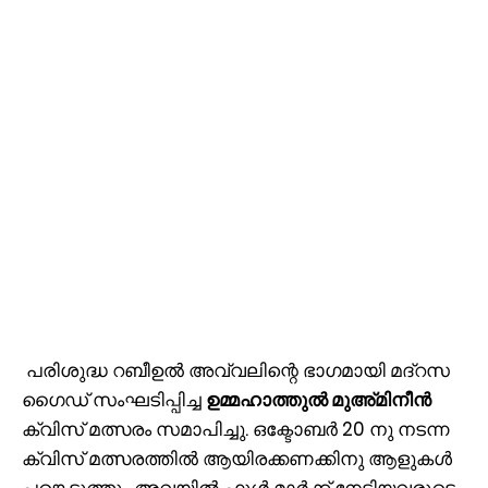
പരിശുദ്ധ റബീഉല്‍ അവ്വലിന്റെ ഭാഗമായി മദ്‌റസ
ഗൈഡ് സംഘടിപ്പിച്ച
ഉമ്മഹാത്തുല്‍ മുഅ്മിനീന്‍
ക്വിസ് മത്സരം സമാപിച്ചു. ഒക്ടോബര്‍ 20 നു നടന്ന
ക്വിസ് മത്സരത്തില്‍ ആയിരക്കണക്കിനു ആളുകൾ