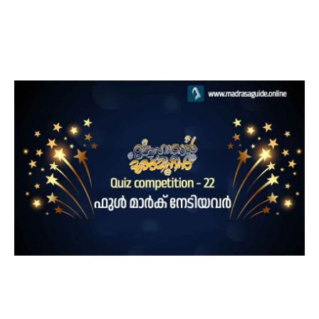
Saeed muhammed
Cherumukku
30
Farsana
Vatakara
30