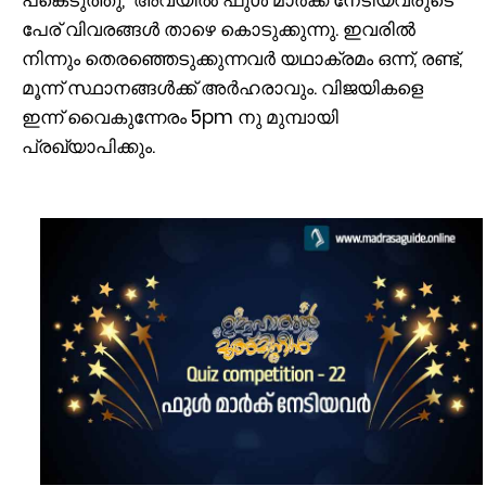
പങ്കെടുത്തു, അവയിൽ ഫുൾ മാർക്ക് നേടിയവരുടെ
പേര് വിവരങ്ങൾ താഴെ കൊടുക്കുന്നു. ഇവരിൽ
നിന്നും തെരഞ്ഞെടുക്കുന്നവർ യഥാക്രമം ഒന്ന്, രണ്ട്,
മൂന്ന് സ്ഥാനങ്ങൾക്ക് അർഹരാവും. വിജയികളെ
ഇന്ന് വൈകുന്നേരം 5pm നു മുമ്പായി
പ്രഖ്യാപിക്കും.